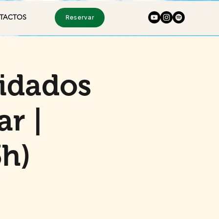
TACTOS
Reservar
idados
ar |
3h)