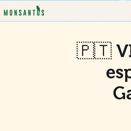
🇵🇹 
esp
Ga