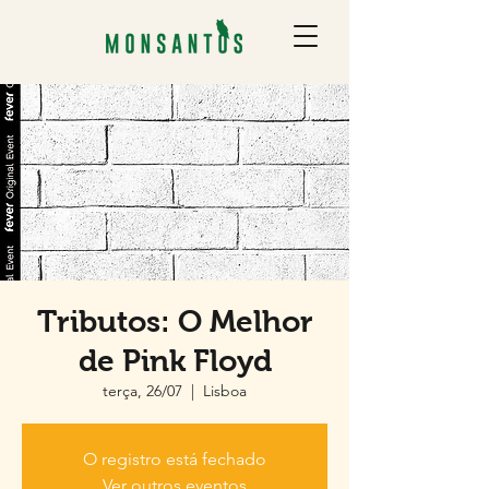
Tributos: O Melhor
de Pink Floyd
terça, 26/07
  |  
Lisboa
O registro está fechado
Ver outros eventos