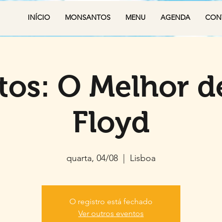
INÍCIO
MONSANTOS
MENU
AGENDA
CON
tos: O Melhor d
Floyd
quarta, 04/08
  |  
Lisboa
O registro está fechado
Ver outros eventos