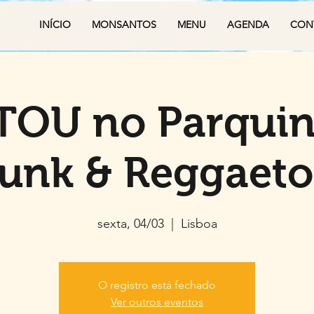
INÍCIO
MONSANTOS
MENU
AGENDA
CON
TOU no Parquin
unk & Reggaet
sexta, 04/03
  |  
Lisboa
O registro está fechado
Ver outros eventos