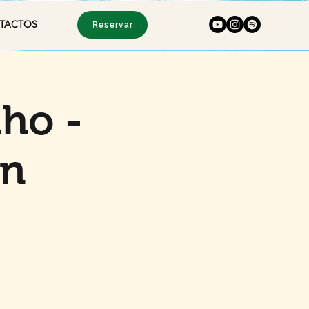
TACTOS
Reservar
ho -
on