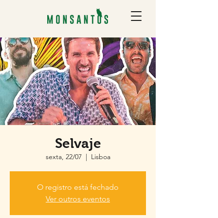
Selvaje
sexta, 22/07
  |  
Lisboa
O registro está fechado
Ver outros eventos