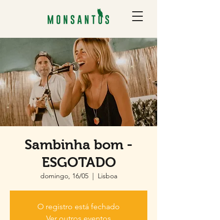
Sambinha bom -
ESGOTADO
domingo, 16/05
  |  
Lisboa
O registro está fechado
Ver outros eventos