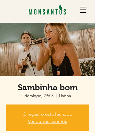
Sambinha bom
domingo, 29/05
  |  
Lisboa
O registro está fechado
Ver outros eventos