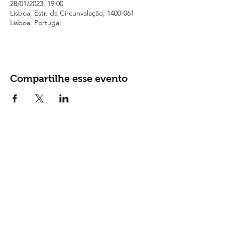
28/01/2023, 19:00
Lisboa, Estr. da Circunvalação, 1400-061
Lisboa, Portugal
Compartilhe esse evento
Contactos
Tel: (
+351) 915 865 148
Email:
geral@monsantosopenair.pt
Siga-nos nas redes sociais: