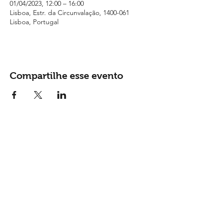
01/04/2023, 12:00 – 16:00
Lisboa, Estr. da Circunvalação, 1400-061
Lisboa, Portugal
Compartilhe esse evento
Contactos
Tel: (
+351) 915 865 148
Email:
geral@monsantosopenair.pt
Siga-nos nas redes sociais: