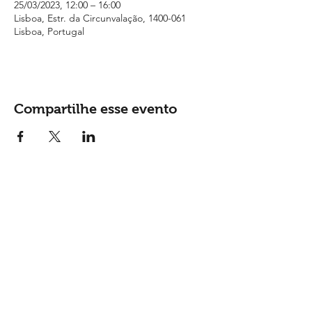
25/03/2023, 12:00 – 16:00
Lisboa, Estr. da Circunvalação, 1400-061
Lisboa, Portugal
Compartilhe esse evento
Contactos
Tel: (
+351) 915 865 148
Email:
geral@monsantosopenair.pt
Siga-nos nas redes sociais: