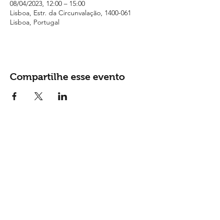
08/04/2023, 12:00 – 15:00
Lisboa, Estr. da Circunvalação, 1400-061
Lisboa, Portugal
Compartilhe esse evento
Contactos
Tel: (
+351) 915 865 148
Email:
geral@monsantosopenair.pt
Siga-nos nas redes sociais: