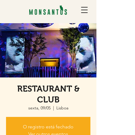
RESTAURANT &
CLUB
sexta, 09/05
  |  
Lisboa
O registro está fechado
Ver outros eventos