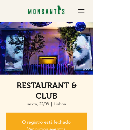
RESTAURANT &
CLUB
sexta, 22/08
  |  
Lisboa
O registro está fechado
Ver outros eventos