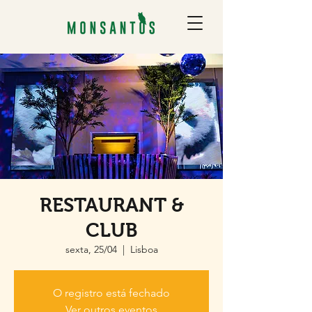
RESTAURANT &
CLUB
sexta, 25/04
  |  
Lisboa
O registro está fechado
Ver outros eventos