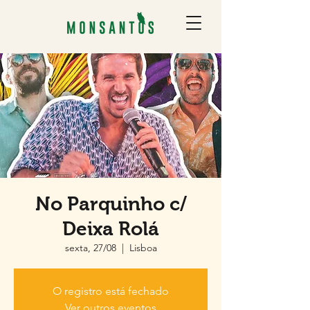
No Parquinho c/
Deixa Rolá
sexta, 27/08
  |  
Lisboa
O registro está fechado
Ver outros eventos