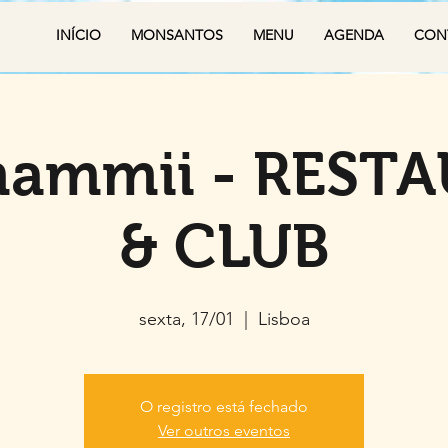
INÍCIO
MONSANTOS
MENU
AGENDA
CON
ammii - REST
& CLUB
sexta, 17/01
  |  
Lisboa
O registro está fechado
Ver outros eventos