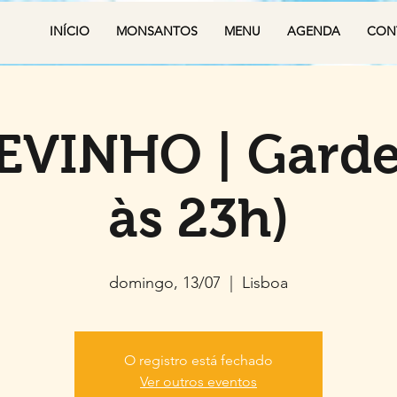
INÍCIO
MONSANTOS
MENU
AGENDA
CON
KEVINHO | Garde
às 23h)
domingo, 13/07
  |  
Lisboa
O registro está fechado
Ver outros eventos