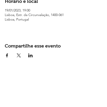
Horário e local
19/01/2023, 19:00
Lisboa, Estr. da Circunvalação, 1400-061
Lisboa, Portugal
Compartilhe esse evento
Contactos
Tel: (
+351) 915 865 148
Email:
geral@monsantosopenair.pt