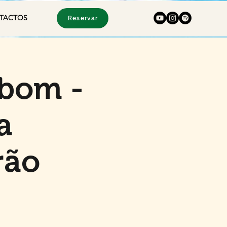
TACTOS
Reservar
bom -
a
rão