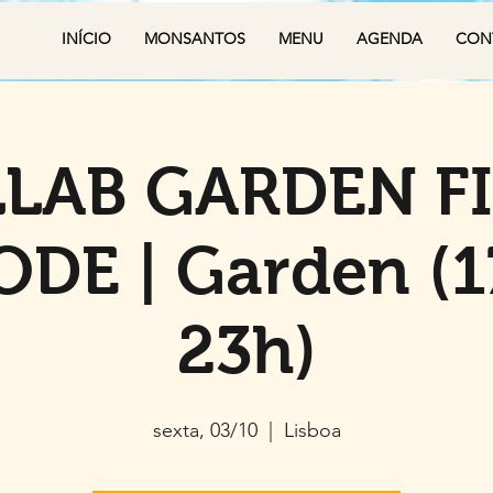
INÍCIO
MONSANTOS
MENU
AGENDA
CON
LAB GARDEN F
ODE | Garden (1
23h)
sexta, 03/10
  |  
Lisboa