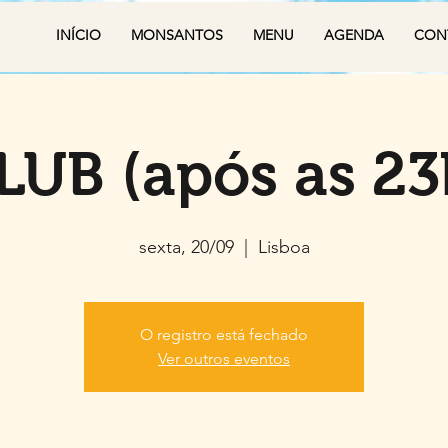
INÍCIO
MONSANTOS
MENU
AGENDA
CON
LUB (após as 23
sexta, 20/09
  |  
Lisboa
O registro está fechado
Ver outros eventos