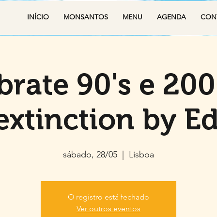
INÍCIO
MONSANTOS
MENU
AGENDA
CON
brate 90's e 2000
extinction by E
sábado, 28/05
  |  
Lisboa
O registro está fechado
Ver outros eventos