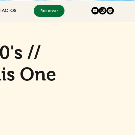
TACTOS
Reservar
's //
dis One