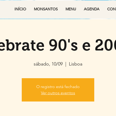
INÍCIO
MONSANTOS
MENU
AGENDA
CON
ebrate 90's e 20
sábado, 10/09
  |  
Lisboa
O registro está fechado
Ver outros eventos