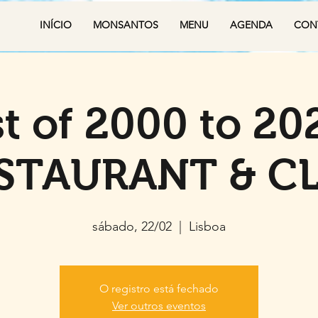
INÍCIO
MONSANTOS
MENU
AGENDA
CON
t of 2000 to 20
STAURANT & C
sábado, 22/02
  |  
Lisboa
O registro está fechado
Ver outros eventos