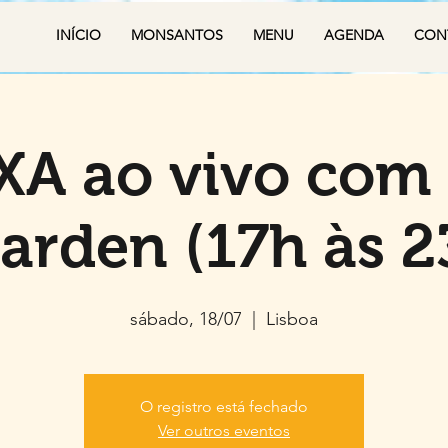
INÍCIO
MONSANTOS
MENU
AGENDA
CON
A ao vivo com
Garden (17h às 2
sábado, 18/07
  |  
Lisboa
O registro está fechado
Ver outros eventos