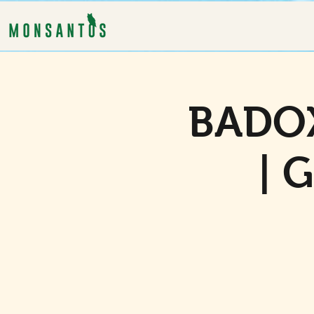
BADOX
| 